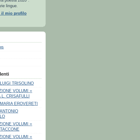
lla poesia 2020".
rie lingue.
 il mio profilo
ws
enti
LUIGI TRISOLINO
IONE VOLUMI =
 L. CRISAFULLI
 MARIA EROVERETI
 ANTONIO
LO
IONE VOLUMI =
 TACCONE
IONE VOLUMI =