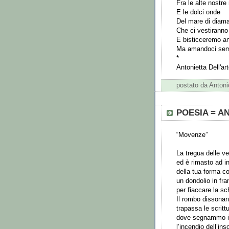
Fra le alte nostre
E le dolci onde
Del mare di diam
Che ci vestiranno
E bisticceremo a
Ma amandoci se
*
Antonietta Dell'ar
postato da Anto
POESIA = 
“Movenze”
La tregua delle ve
ed è rimasto ad i
della tua forma cop
un dondolio in fra
per fiaccare la sch
Il rombo dissonan
trapassa le scrittu
dove segnammo il 
l’incendio dell’ins