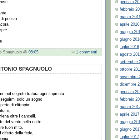
gennaio 20
 rose
febbraio 2
ante
marzo 201
 di poesia
aprile 2016
ncora
mpre
maggio 20
giugno 201
te
luglio 2016
nio Spagnuolo @
08:05
1 commenti
agosto 201
settembre 
ANTONIO SPAGNUOLO
ottobre 20
novembre 
dicembre 
gennaio 20
ne nel segreto trafora ogni impronta
febbraio 2
nseguirmi solo un sogno
erta di elitropio:
marzo 201
ntumi,
aprile 2017
iena oltre i cancelli.
maggio 20
te del vento nella notte
re fuori mito,
giugno 201
difetto della fede,
luglio 2017
onnia,