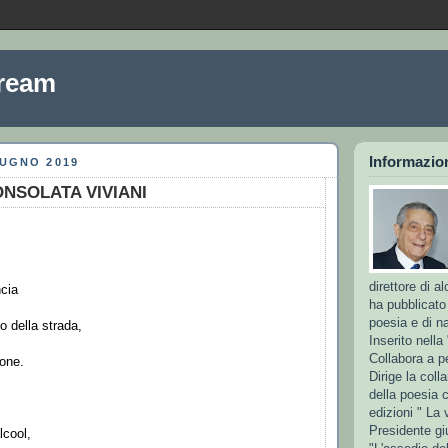
ream
Informazion
IUGNO 2019
ONSOLATA VIVIANI
direttore di al
ncia
ha pubblicato
poesia e di na
o della strada,
Inserito nella 
Collabora a pe
ione.
Dirige la coll
della poesia 
edizioni " La 
Presidente gi
lcool,