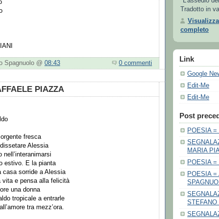
"L'assedio de
o
Tradotto in va
o
Visualizza
completo
IANI
Link
nio Spagnuolo @
08:43
0 commenti
Google Ne
Edit-Me
AFFAELE PIAZZA
Edit-Me
Post preced
ldo
POESIA = 
 sorgente fresca
SEGNALAZ
 dissetare Alessia
MARIA PIA
 nell’interanimarsi
POESIA =
o estivo. E la pianta
la casa sorride a Alessia
POESIA =
 vita e pensa alla felicità
SPAGNUO
more una donna
SEGNALAZ
ldo tropicale a entrarle
STEFANO
 all’amore tra mezz’ora.
SEGNALAZ