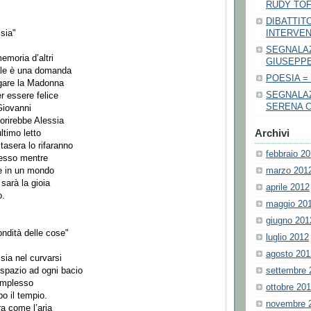
RUDY TOF
DIBATTIT
INTERVE
sia"
SEGNALAZ
moria d’altri
GIUSEPPE
ale è una domanda
POESIA =
egare la Madonna
SEGNALAZ
r essere felice
SERENA C
Giovanni
orirebbe Alessia
Archivi
ltimo letto
tasera lo rifaranno
febbraio 2
esso mentre
marzo 201
e in un mondo
 sarà la gioia
aprile 2012
o.
maggio 20
giugno 201
ondità delle cose"
luglio 2012
agosto 201
sia nel curvarsi
settembre 
 spazio ad ogni bacio
’amplesso
ottobre 20
po il tempio.
novembre 
era come l’aria