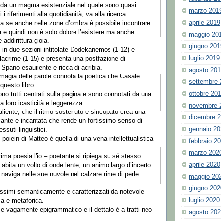
o da un magma esistenziale nel quale sono quasi
marzo 201
i riferimenti alla quotidianità, va alla ricerca
aprile 2019
ita se anche nelle zone d’ombra è possibile incontrare
a e quindi non è solo dolore l’esistere ma anche
maggio 20
 addirittura gioia.
giugno 201
o in due sezioni intitolate Dodekanemos (1-12) e
luglio 2019
 lacrime (1-15) e presenta una postfazione di
pano esauriente e ricca di acribia.
agosto 201
 magia delle parole connota la poetica che Casale
settembre 
questo libro.
ottobre 20
no tutti centrati sulla pagina e sono connotati da una
a loro icasticità e leggerezza.
novembre 
aliente, che il ritmo sostenuto e sincopato crea una
dicembre 
ante e incantata che rende un fortissimo senso di
gennaio 20
ssuti linguistici.
l poiein di Matteo è quella di una vena intellettualistica
febbraio 2
marzo 202
 prima poesia l’io – poetante si ripiega su sé stesso
aprile 2020
 abita un volto di onde lente, un animo largo d’incerto
 naviga nelle sue nuvole nel calzare rime di perle
maggio 20
giugno 202
issimi semanticamente e caratterizzati da notevole
luglio 2020
ca e metaforica.
o e vagamente epigrammatico e il dettato è a tratti neo
agosto 202