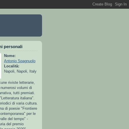
i personali
Nome:
Antonio Spagnuolo
Località:
Napoli, Napoli, Italy
cune riviste letterarie,
 numerosi volumi di
rrativa, tutti premiati.
"Letteratura italiana".
riodici di varia cultura.
ana di poesie "Frontiere
contemporanea" per le
valle del tempo" -
uria del premio