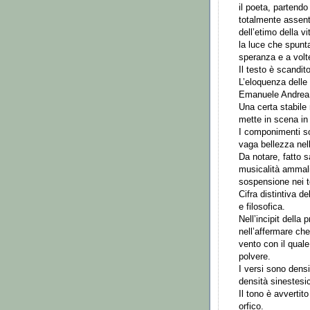
il poeta, partend
totalmente assenti 
dell’etimo della v
la luce che spunt
speranza e a volte
Il testo è scandit
L’eloquenza delle
Emanuele Andrea S
Una certa stabile
mette in scena in 
I componimenti so
vaga bellezza nell
Da notare, fatto s
musicalità ammali
sospensione nei te
Cifra distintiva de
e filosofica.
Nell’incipit della
nell’affermare che
vento con il quale
polvere.
I versi sono dens
densità sinestesi
Il tono è avvertit
orfico.