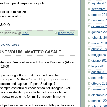
agosto 201
aradosso per il perpetuo gorgoglio
settembre 
possiedi le movenze
ottobre 20
endo ansiolitici.
novembre 
NUOLO
dicembre 
gennaio 20
nio Spagnuolo @
06:26
0 commenti
febbraio 2
marzo 201
IUGNO 2019
aprile 2018
ONE VOLUMI =MATTEO CASALE
maggio 20
giugno 201
tudi op. 7---- puntoacapo Editrice – Pasturana (AL) –
luglio 2018
€ 16.00
agosto 201
a poetica oggetto di studio sottende una forte
settembre 
ria del poeta Matteo Casale del quale prendiamo in
ottobre 20
 questa sede appunto l’opera Studi op. 7.
è sempre esercizio di conoscenza nell’indagare i vari
novembre 
i e in questo libro pare che la partita si giochi nel
dicembre 
io -poetante ad un tu femminile, presumibilmente
gennaio 20
e il pathos dei sentimenti sublimati dalla parola stessa
febbraio 2