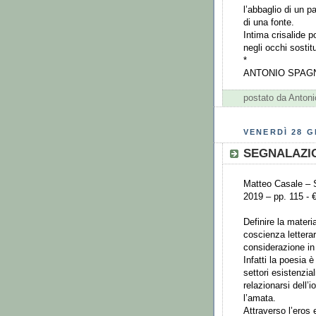
l’abbaglio di un p
di una fonte.
Intima crisalide 
negli occhi sostitu
*
ANTONIO SPAG
postato da Anto
VENERDÌ 28 G
SEGNALAZI
Matteo Casale – S
2019 – pp. 115 - 
Definire la materi
coscienza lettera
considerazione in
Infatti la poesia 
settori esistenzial
relazionarsi dell’
l’amata.
Attraverso l’eros 