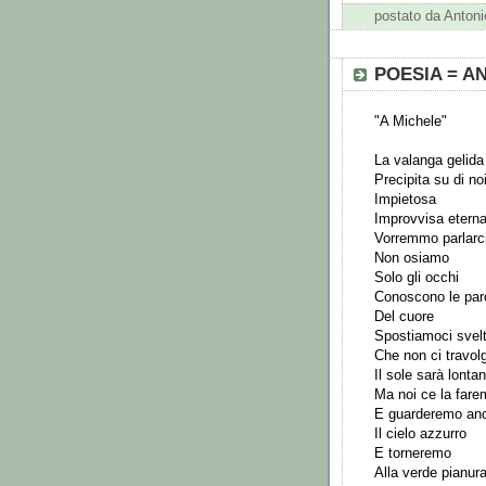
postato da Anto
POESIA = A
"A Michele"
La valanga gelida
Precipita su di no
Impietosa
Improvvisa eterna
Vorremmo parlarc
Non osiamo
Solo gli occhi
Conoscono le par
Del cuore
Spostiamoci svelt
Che non ci travol
Il sole sarà lonta
Ma noi ce la fare
E guarderemo an
Il cielo azzurro
E torneremo
Alla verde pianur