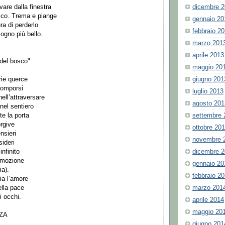
dicembre 
rvare dalla finestra
ttico. Trema e piange
gennaio 20
ra di perderlo
febbraio 2
sogno più bello.
marzo 201
aprile 2013
 del bosco"
maggio 20
giugno 201
rie querce
icomporsi
luglio 2013
nell’attraversare
agosto 201
 nel sentiero
settembre 
te la porta
rgive
ottobre 20
ensieri
novembre 
sideri
dicembre 
infinito
omozione
gennaio 20
ia).
febbraio 2
ia l’amore
marzo 201
ella pace
i occhi.
aprile 2014
maggio 20
ZA
giugno 201