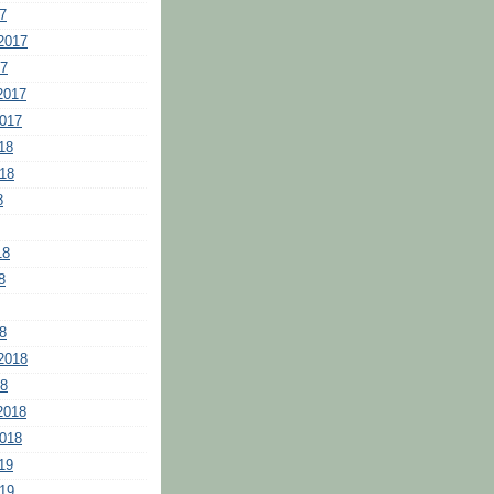
7
2017
17
2017
2017
18
018
8
18
8
8
2018
18
2018
2018
19
019