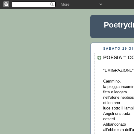
Poetryd
SABATO 29 G
POESIA = C
"EMIGRAZIONE"
Cammino,
la pioggia incomi
fitta e leggera
nell’alone nebbios
di lontano
luce sotto il lamp
Angoli di strada
deserti.
Abbandonato
all’ebbrezza dell’a