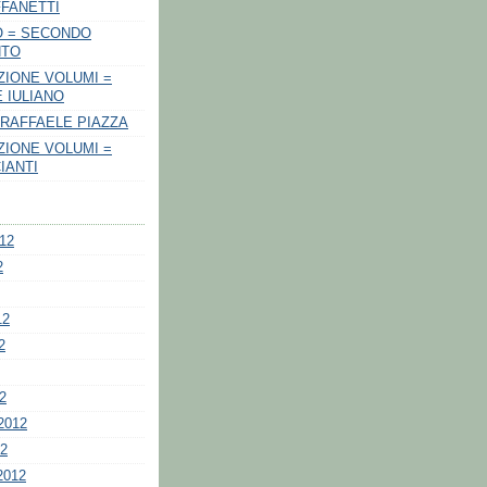
FANETTI
O = SECONDO
NTO
IONE VOLUMI =
 IULIANO
 RAFFAELE PIAZZA
IONE VOLUMI =
IANTI
012
2
12
2
2
2012
12
2012