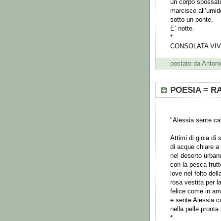
un corpo spossat
marcisce all’umid
sotto un ponte.
E’ notte.
*
CONSOLATA VIV
postato da Anto
POESIA = R
"Alessia sente ca
Attimi di gioia di
di acque chiare a
nel deserto urbano
con la pesca frutt
love nel folto del
rosa vestita per la
felice come in a
e sente Alessia ca
nella pelle pronta
*