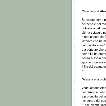
"Monologo di Ales
Se esisto come me
nel bene e nel m
di Alessia nel pr
ultima spiaggia pe
e non essere da 
lasciata che ne m
nel meditare sull’u
e a pensare che s
come lui ha prom
pensa Alessia ch
sporco trionferà e
il filo del traguard
*
"Alessia e la prof
Vede lontano Ales
del tempo e dello
e profondità dell
nel curare del cor
E poi i vestiti lib