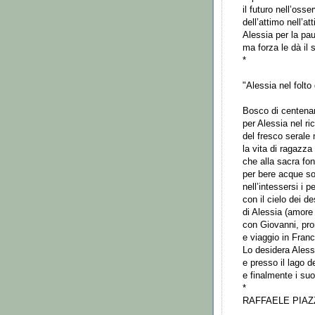
il futuro nell’osse
dell’attimo nell’a
Alessia per la pau
ma forza le dà il 
*
"Alessia nel folto
Bosco di centena
per Alessia nel r
del fresco serale 
la vita di ragazza
che alla sacra fon
per bere acque so
nell’intessersi i p
con il cielo dei de
di Alessia (amore 
con Giovanni, pr
e viaggio in Franc
Lo desidera Aless
e presso il lago d
e finalmente i suo
*
RAFFAELE PIAZ